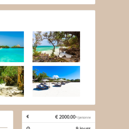
€ 2000.00
*/personne
9 jours