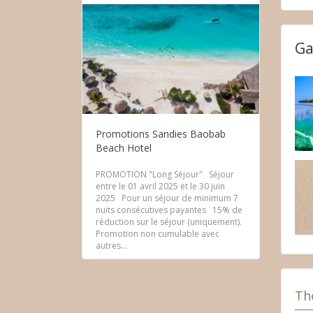
Ga
Promotions Sandies Baobab
Beach Hotel
PROMOTION "Long Séjour" Séjour
entre le 01 avril 2025 et le 30 juin
2025 Pour un séjour de minimum 7
nuits consécutives payantes 15% de
réduction sur le séjour (uniquement).
Promotion non cumulable avec
autres...
The