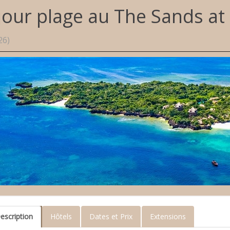
jour plage au The Sands at
26)
escription
Hôtels
Dates et Prix
Extensions