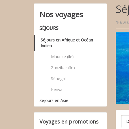
Sé
Nos voyages
10/20
SÉJOURS
Séjours en Afrique et Océan
Indien
Maurice (île)
Zanzibar (île)
Sénégal
Kenya
Séjours en Asie
Voyages en promotions
D