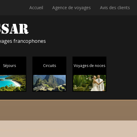
Accueil
Agence de voyages
Avis des clients
voyages francophones
Séjours
Circuits
Voyages de noces
Séjour plage au The Sands at Chale Island