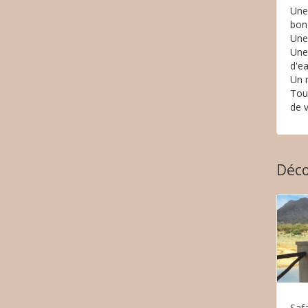
Une 
bon 
Une
Une 
d'e
Un m
Tou
de v
Déco
Saf