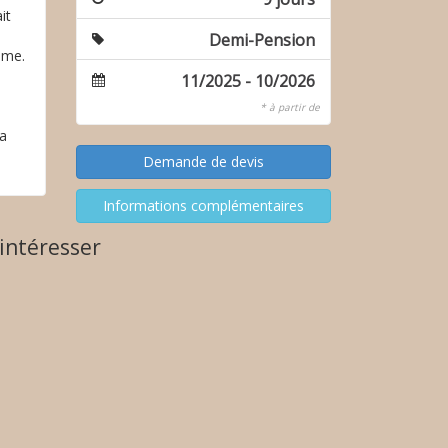
it
Demi-Pension
sme.
11/2025 - 10/2026
* à partir de
ra
intéresser