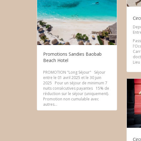
Cir
Depu
Entr
Pass
l'Oc
Carr
Promotions Sandies Baobab
doct
Beach Hotel
Lieu 
PROMOTION "Long Séjour" Séjour
entre le 01 avril 2025 et le 30 juin
2025 Pour un séjour de minimum 7
nuits consécutives payantes 15% de
réduction sur le séjour (uniquement).
Promotion non cumulable avec
autres...
Circ