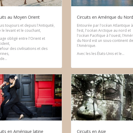
cuits au Moyen Orient
Circuits en Amérique du Nor
is toujours et depuis l'Antiquité,
Entourée par l'océan Atlantique à
e le levant et le couchant,
l’est, l'océan Arctique au nord et
l'océan Pacifique à l'ouest, l’Amé
age obligé entre l'Orient et
du Nord est un sous-continent d
cident,
l'Amérique.
efour des civilisations et des
rines,
Avec les les États-Unis et le...
de...
uits en Amérique latine
Circuits en Asie