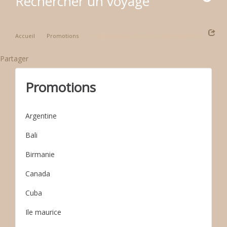
Rechercher un voyage
Accueil
Promotions
Promotions Sandies Baobab Beach Hotel
Partager
Promotions
Argentine
Bali
Birmanie
Canada
Cuba
Ile maurice