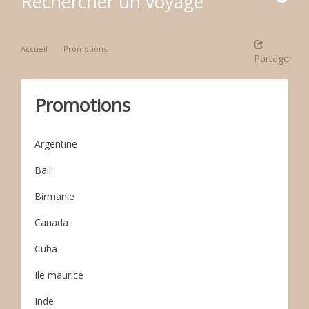
Rechercher un voyage
Accueil
Promotions
Promotion Thaïlande autrement
Partager
Promotions
Argentine
Bali
Birmanie
Canada
Cuba
Ile maurice
Inde