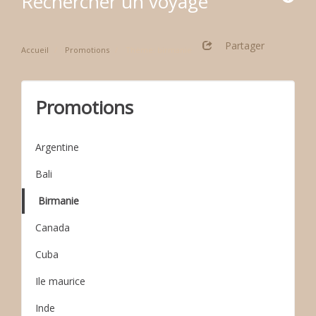
Rechercher un voyage
Partager
Accueil
Promotions
Thème: birmanie
Promotions
Argentine
Bali
Birmanie
Canada
Cuba
Ile maurice
Inde