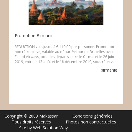
Promotion Birmanie
REDUCTION vols jusqu'à € 110.00 par personne. Promotion
non rétroactive, valable au départ/retour de Bruxelles avec
Etihad Airways, pour les départs entre le 01 mai et le 26 juin
2019, entre le 13 août et le 18 décembre 2019, sous réserve...
birmanie
Copyright © 2009 Makassar
Conditions générales
Tous droits réservés
Photos non contractuelles
Site by Web Solution Way