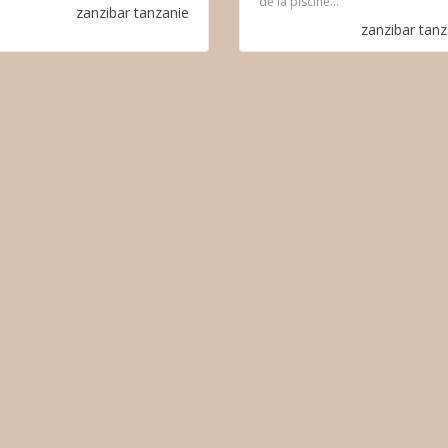
de la piscine...
zanzibar
tanzanie
zanzibar
tanz