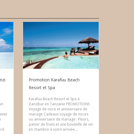
nzi
Promotion Karafuu Beach
Resort et Spa
Karafuu Beach Resort et Spa à
un
Zanzibar en Tanzanie PROMOTIONS
Voyage de noce et anniversaire de
anier
mariage Cadeaux voyage de noces
n
ou anniversaire de mariage : Fleurs,
panier de fruits et une bouteille de vin
ord
en chambre à votre arrivée....