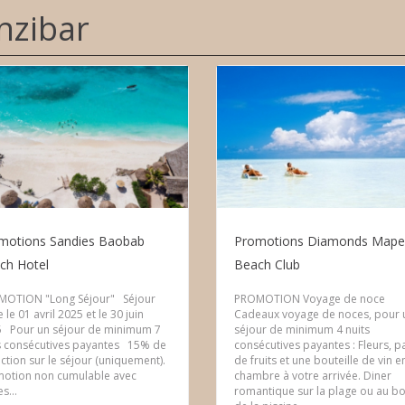
nzibar
motions Sandies Baobab
Promotions Diamonds Mape
ch Hotel
Beach Club
MOTION "Long Séjour" Séjour
PROMOTION Voyage de noce
 le 01 avril 2025 et le 30 juin
Cadeaux voyage de noces, pour 
 Pour un séjour de minimum 7
séjour de minimum 4 nuits
s consécutives payantes 15% de
consécutives payantes : Fleurs, p
ction sur le séjour (uniquement).
de fruits et une bouteille de vin e
otion non cumulable avec
chambre à votre arrivée. Diner
s...
romantique sur la plage ou au b