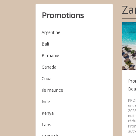
Za
Promotions
Argentine
Bali
Birmanie
Canada
Cuba
Pro
Bea
Ile maurice
PRO
Inde
entre
2025
Kenya
nuit
rédu
Laos
Prom
autre