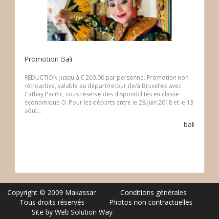
Promotion Bali
REDUCTION jusqu'à € 200.00 par personne. Promotion non
rétroactive, valable au départ/retour de/à Bruxelles avec
Cathay Pacific, sous réserve des disponibilités en classe
économique O. Pour les départs entre le 28 juin 2018 et le 13
aôut...
bali
Copyright © 2009 Makassar
Conditions générales
Tous droits réservés
Photos non contractuelles
Site by Web Solution Way