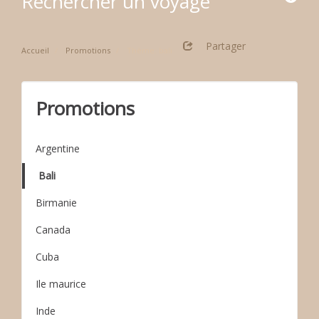
Rechercher un voyage
Partager
Accueil
Promotions
Thème: bali
Promotions
Argentine
Bali
Birmanie
Canada
Cuba
Ile maurice
Inde