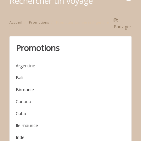
Rechercher un voyage
Accueil
Promotions
Promotion Lumières Argentine
Partager
Promotions
Argentine
Bali
Birmanie
Canada
Cuba
Ile maurice
Inde