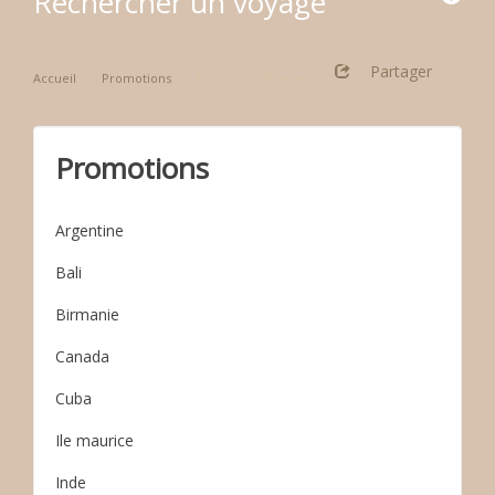
Rechercher un voyage
Partager
Accueil
Promotions
Promotion Birmanie
Promotions
Argentine
Bali
Birmanie
Canada
Cuba
Ile maurice
Inde