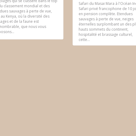
plages qui se classent dans le top
Safari du Masai Mara à l'Océan In
du classement mondial et des
Safari privé francophone de 10 j
dues sauvages à perte de vue,
en pension complète. Etendues
t au Kenya, où la diversité des
sauvages à perte de vue, neiges
ages et de la faune est
éternelles surplombant un des p
nombrable, que nous vous
hauts sommets du continent,
osons...
hospitalité et brassage culturel,
cette...