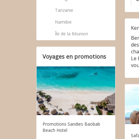
Tanzanie
Namibie
Ken
Île de la Réunion
Ber
des
cha
Voyages en promotions
Le 
vou
Promotions Sandies Baobab
Beach Hotel
Safa