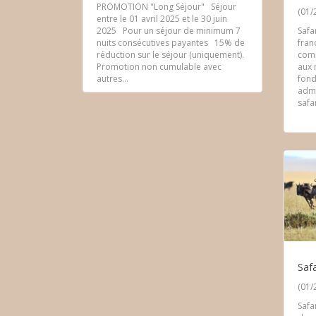
PROMOTION "Long Séjour" Séjour
(01/
entre le 01 avril 2025 et le 30 juin
Safar
2025 Pour un séjour de minimum 7
fran
nuits consécutives payantes 15% de
comp
réduction sur le séjour (uniquement).
aux 
Promotion non cumulable avec
fond
autres...
admi
safa
Safa
(01/
Safa