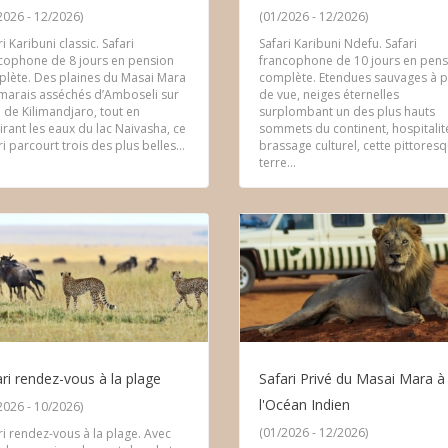
2026 - 12/2026)
(01/2026 - 12/2026)
i Karibuni classic. Safari
Safari Karibuni Ndefu. Safari
cophone de 8 jours en pension
francophone de 10 jours en pens
lète. Des plaines du Masai Mara
complète. Etendues sauvages à p
marais asséchés d’Amboseli sur
de vue, neiges éternelles
 de Kilimandjaro, tout en
surplombant un des plus hauts
rant les eaux du lac Naivasha, ce
sommets du continent, hospitalit
ri parcourt trois des plus belles...
brassage culturel, cette pittores
terre...
ri rendez-vous à la plage
Safari Privé du Masai Mara à
l'Océan Indien
2026 - 10/2026)
(01/2026 - 12/2026)
ri rendez-vous à la plage. Avec