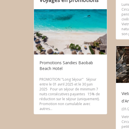
Voyages en promotions
Lumi
Circ
pens
civil
Viet
natu
son 
Promotions Sandies Baobab
Beach Hotel
PROMOTION "Long Séjour" Séjour
entre le 01 avril 2025 et le 30 juin
2025 Pour un séjour de minimum 7
Viet
nuits consécutives payantes 15% de
réduction sur le séjour (uniquement).
d'A
Promotion non cumulable avec
autres...
(01/
Viet
Circ
peti