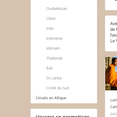
Ouzbékistan
Chine
Ave
Inde
de 
fas
Indonésie
Le 
Vietnam
Thailande
Bali
Sri Lanka
Corée du Sud
Circuits en Afrique
Lum
Ca
(04/