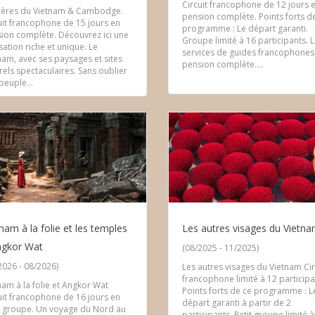
Circuit francophone de 12 jours 
ères du Vietnam & Cambodge.
pension complète. Points forts d
uit francophone de 15 jours en
programme : Le départ garanti.
ion complète. Découvrez ici une
Groupe limité à 16 participants. 
isation riche et unique. Le
services de guides francophones
nam, avec ses paysages et sites
pension complète....
rels spectaculaires. Sans oublier
peuple...
nam à la folie et les temples
Les autres visages du Vietn
ngkor Wat
(08/2025 - 11/2025)
2026 - 08/2026)
Les autres visages du Vietnam Cir
francophone limité à 12 participa
nam à la folie et Angkor Wat
Points forts de ce programme : L
uit francophone de 16 jours en
départ garanti à partir de 2
t groupe. Un voyage du Nord au
participants. Petit groupe limité à