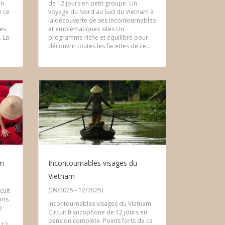
en
de 12 jours en petit groupe. Un
e ce
voyage du Nord au Sud du Vietnam à
la découverte de ses incontournables
Les
et emblématiques sites Un
. La
programme riche et équilibré pour
découvrir toutes les facettes de ce...
am
Incontournables visages du
Vietnam
(09/2025 - 12/2025)
cuit
nts
Incontournables visages du Vietnam
e
Circuit francophone de 12 jours en
pension complète. Points forts de ce
 12