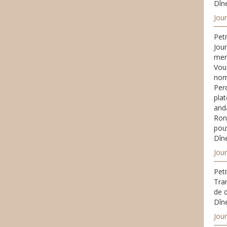
Dîne
Jour
Peti
Jou
mer
Vous
nomb
Per
plat
and
Ron
pouv
Dîne
Jour
Peti
Tran
de d
Dîne
Jou