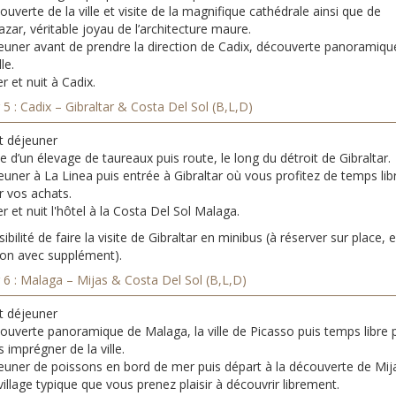
uverte de la ville et visite de la magnifique cathédrale ainsi que de
cazar, véritable joyau de l’architecture maure.
euner avant de prendre la direction de Cadix, découverte panoramiqu
lle.
r et nuit à Cadix.
 5 : Cadix – Gibraltar & Costa Del Sol (B,L,D)
t déjeuner
te d’un élevage de taureaux puis route, le long du détroit de Gibraltar.
uner à La Linea puis entrée à Gibraltar où vous profitez de temps lib
r vos achats.
r et nuit l'hôtel à la Costa Del Sol Malaga.
ibilité de faire la visite de Gibraltar en minibus (à réserver sur place, 
ion avec supplément).
 6 : Malaga – Mijas & Costa Del Sol (B,L,D)
t déjeuner
ouverte panoramique de Malaga, la ville de Picasso puis temps libre 
 imprégner de la ville.
euner de poissons en bord de mer puis départ à la découverte de Mij
 village typique que vous prenez plaisir à découvrir librement.