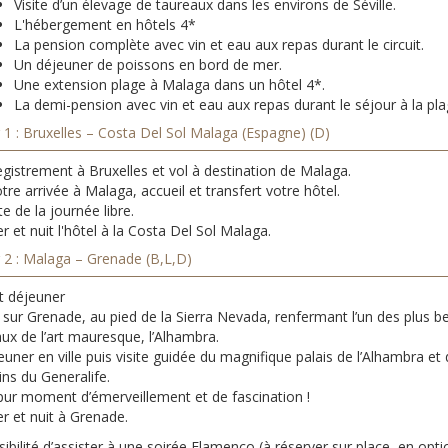
Visite d’un élevage de taureaux dans les environs de Séville.
L'hébergement en hôtels 4*
La pension complète avec vin et eau aux repas durant le circuit.
Un déjeuner de poissons en bord de mer.
Une extension plage à Malaga dans un hôtel 4*.
La demi-pension avec vin et eau aux repas durant le séjour à la pla
 1 : Bruxelles – Costa Del Sol Malaga (Espagne) (D)
gistrement à Bruxelles et vol à destination de Malaga.
tre arrivée à Malaga, accueil et transfert votre hôtel.
e de la journée libre.
r et nuit l'hôtel à la Costa Del Sol Malaga.
r 2 : Malaga – Grenade (B,L,D)
t déjeuner
 sur Grenade, au pied de la Sierra Nevada, renfermant l’un des plus b
ux de l’art mauresque, l’Alhambra.
uner en ville puis visite guidée du magnifique palais de l’Alhambra et
ins du Generalife.
pur moment d’émerveillement et de fascination !
er et nuit à Grenade.
ibilité d’assister à une soirée Flamenco (à réserver sur place, en opti