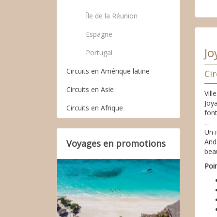
Île de la Réunion
Espagne
Jo
Portugal
Circuits en Amérique latine
Ci
Circuits en Asie
Vill
Joya
Circuits en Afrique
fon
…
Un i
Anda
Voyages en promotions
bea
Poi