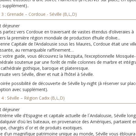
c supplément)..
 3 : Grenade – Cordoue - Séville (B,L,D)
t déjeuner
s partez vers Cordoue en traversant de vastes étendus d’oliveraies à
ers la première région mondiale de production d’huile d’olive...
enne Capitale de l’Andalousie sous les Maures, Cordoue était une vill
rissante, au remarquable raffinement…
c votre guide, vous découvrez la Mezquita, l’exceptionnelle Mosquée-
hédrale soutenue par une forêt de mille colonnes de marbre et intégr
 cathédrale gothique, baroque et plateresque.
suite vers Séville, dîner et nuit à l’hôtel à Séville.
oirée possibilité de découverte de Séville by-night (à réserver sur plac
option avec supplément).
 4 : Séville – Région Cadix (B,L,D)
t déjeuner
rième ville d’Espagne et capitale actuelle de l´Andalousie, Séville long
dalquivir d’où les bateaux, en provenance des Amériques, partaient e
ope, chargés d´or et de produits exotiques.
he d'un magnifique patrimoine unique au monde, Séville vous éblouira