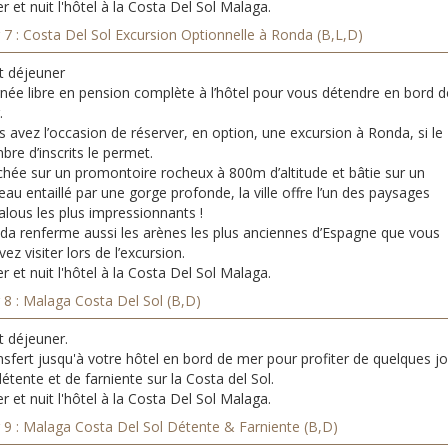
r et nuit l'hôtel à la Costa Del Sol Malaga.
 7 : Costa Del Sol Excursion Optionnelle à Ronda (B,L,D)
t déjeuner
rnée libre en pension complète à l’hôtel pour vous détendre en bord d
.
 avez l’occasion de réserver, en option, une excursion à Ronda, si le
re d’inscrits le permet.
chée sur un promontoire rocheux à 800m d’altitude et bâtie sur un
eau entaillé par une gorge profonde, la ville offre l’un des paysages
alous les plus impressionnants !
da renferme aussi les arènes les plus anciennes d’Espagne que vous
ez visiter lors de l’excursion.
r et nuit l'hôtel à la Costa Del Sol Malaga.
 8 : Malaga Costa Del Sol (B,D)
t déjeuner.
sfert jusqu'à votre hôtel en bord de mer pour profiter de quelques j
étente et de farniente sur la Costa del Sol.
r et nuit l'hôtel à la Costa Del Sol Malaga.
r 9 : Malaga Costa Del Sol Détente & Farniente (B,D)