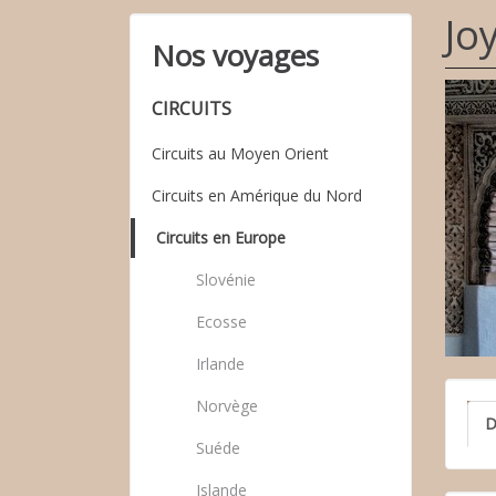
Jo
Nos voyages
CIRCUITS
Circuits au Moyen Orient
Circuits en Amérique du Nord
Circuits en Europe
Slovénie
Ecosse
Irlande
Norvège
D
Suéde
Islande