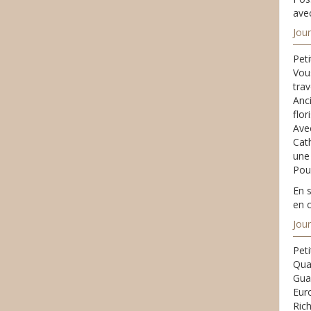
ave
Jour
Peti
Vou
trav
Anci
flo
Ave
Cat
une
Pour
En s
en 
Jour
Peti
Quat
Gua
Eur
Ric