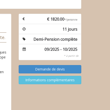
€ 1820.00
*/personne
11 jours
te.
Demi-Pension complète
09/2025 - 10/2025
iques
* à partir de
rope
 en