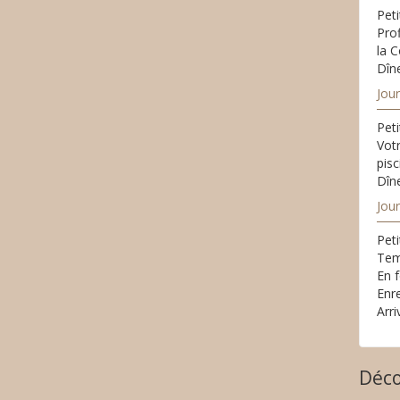
Peti
Pro
la C
Dîne
Jou
Peti
Votr
pisc
Dîne
Jou
Peti
Temp
En f
Enre
Arri
Déco