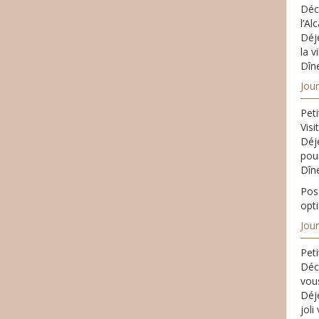
Déco
l’Al
Déj
la vi
Dîne
Jour
Peti
Visi
Déje
pou
Dîne
Poss
opt
Jour
Peti
Déc
vous
Déj
joli