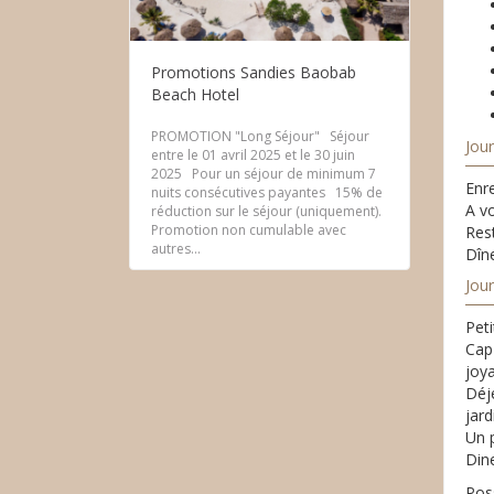
Promotions Sandies Baobab
Beach Hotel
PROMOTION "Long Séjour" Séjour
Jour
entre le 01 avril 2025 et le 30 juin
2025 Pour un séjour de minimum 7
Enre
nuits consécutives payantes 15% de
A vo
réduction sur le séjour (uniquement).
Promotion non cumulable avec
Rest
autres...
Dîne
Jou
Peti
Cap
joya
Déje
jard
Un 
Din
Poss