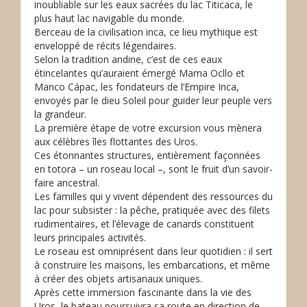
inoubliable sur les eaux sacrées du lac Titicaca, le
plus haut lac navigable du monde.
Berceau de la civilisation inca, ce lieu mythique est
enveloppé de récits légendaires.
Selon la tradition andine, c’est de ces eaux
étincelantes qu’auraient émergé Mama Ocllo et
Manco Cápac, les fondateurs de l’Empire Inca,
envoyés par le dieu Soleil pour guider leur peuple vers
la grandeur.
La première étape de votre excursion vous mènera
aux célèbres îles flottantes des Uros.
Ces étonnantes structures, entièrement façonnées
en totora – un roseau local –, sont le fruit d’un savoir-
faire ancestral.
Les familles qui y vivent dépendent des ressources du
lac pour subsister : la pêche, pratiquée avec des filets
rudimentaires, et l’élevage de canards constituent
leurs principales activités.
Le roseau est omniprésent dans leur quotidien : il sert
à construire les maisons, les embarcations, et même
à créer des objets artisanaux uniques.
Après cette immersion fascinante dans la vie des
Uros, le bateau poursuivra sa route en direction de