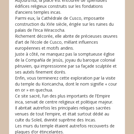
Aujourd’hui, la place est entourée de splendides
édifices religieux construits sur les fondations
d’anciens temples incas.
Parmi eux, la Cathédrale de Cusco, imposante
construction du XVIe siècle, érigée sur les ruines du
palais de l’Inca Wiracocha.
Richement décorée, elle abrite de précieuses œuvres
d’art de l’école de Cusco, mêlant influences
européennes et motifs andins.
Juste à côté, ne manquez pas la somptueuse église
de la Compañía de Jesús, joyau du baroque colonial
péruvien, qui impressionne par sa façade sculptée et
ses autels finement dorés.
Enfin, vous terminerez cette exploration par la visite
du temple du Koricancha, dont le nom signifie « cour
en or » en quechua.
Ce site sacré, l’un des plus importants de l’Empire
inca, servait de centre religieux et politique majeur.
Il abritait autrefois les principales reliques sacrées
venues de tout l’empire, et était surtout dédié au
culte du Soleil, divinité suprême des Incas.
Les murs du temple étaient autrefois recouverts de
plaques d’or étincelantes.