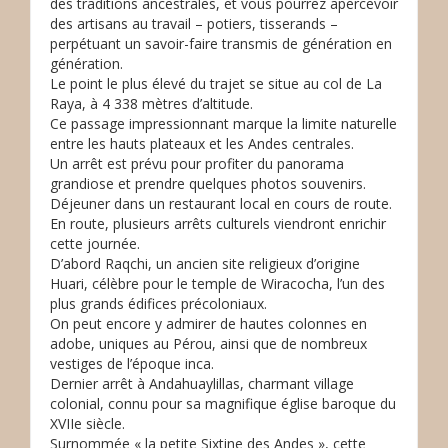
des traditions ancestrales, et vous pourrez apercevoir
des artisans au travail – potiers, tisserands –
perpétuant un savoir-faire transmis de génération en
génération.
Le point le plus élevé du trajet se situe au col de La
Raya, à 4 338 mètres d’altitude.
Ce passage impressionnant marque la limite naturelle
entre les hauts plateaux et les Andes centrales.
Un arrêt est prévu pour profiter du panorama
grandiose et prendre quelques photos souvenirs.
Déjeuner dans un restaurant local en cours de route.
En route, plusieurs arrêts culturels viendront enrichir
cette journée.
D’abord Raqchi, un ancien site religieux d’origine
Huari, célèbre pour le temple de Wiracocha, l’un des
plus grands édifices précoloniaux.
On peut encore y admirer de hautes colonnes en
adobe, uniques au Pérou, ainsi que de nombreux
vestiges de l’époque inca.
Dernier arrêt à Andahuaylillas, charmant village
colonial, connu pour sa magnifique église baroque du
XVIIe siècle.
Surnommée « la petite Sixtine des Andes », cette