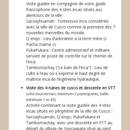
Visite guidée en compagnie de votre guide
francophone des 4 sites incas situés aux
alentours de la ville :
Sacsayhuamán : Forteresse inca considérée
avec la ville de Cusco comme la première des 7
nouvelles merveilles du monde.
Q ́enqo : Lieu d’adoration à la terre mère («
Pacha mama »).
PukaPukara : Centre administratif et militaire
servant de poste de contrôle sur le chemin de
l’Inca.
Tambomachay (“Le bain de l’Inca”) : Lieu de
culte à l’eau où s ́exprime le haut degré de
maîtrise inca de l’ingénierie hydraulique.
Visite des 4 ruines de cusco et descente en VTT
(vélo tout-terrain, minimum 2 participants, taille
minimum 1 m 45)
Activité combinant la visite guidée des 4 sites
incas situés en périphérie de la ville de Cusco :
Sacsayhuamán, Q ́enqo, PukaPukara et
Tambomachay, avec une descente en VTT au
départ du village de Yuncaypata situé au pied