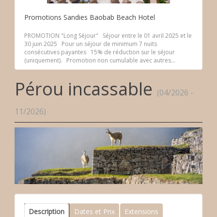
Promotions Sandies Baobab Beach Hotel
PROMOTION "Long Séjour" Séjour entre le 01 avril 2025 et le
30 juin 2025 Pour un séjour de minimum 7 nuits
consécutives payantes 15% de réduction sur le séjour
(uniquement). Promotion non cumulable avec autres...
Pérou incassable
(04/2026 -
11/2026)
Description
Dates et Prix
Extensions