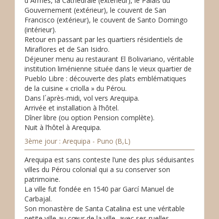
d´Armes, la Cathédrale (extérieur), le Palais du
Gouvernement (extérieur), le couvent de San
Francisco (extérieur), le couvent de Santo Domingo
(intérieur).
Retour en passant par les quartiers résidentiels de
Miraflores et de San Isidro.
Déjeuner menu au restaurant El Bolivariano, véritable
institution liménienne située dans le vieux quartier de
Pueblo Libre : découverte des plats emblématiques
de la cuisine « criolla » du Pérou.
Dans l´après-midi, vol vers Arequipa.
Arrivée et installation à l’hôtel.
Dîner libre (ou option Pension complète).
Nuit à l’hôtel à Arequipa.
3ème jour : Arequipa - Puno (B,L)
Arequipa est sans conteste l’une des plus séduisantes
villes du Pérou colonial qui a su conserver son
patrimoine.
La ville fut fondée en 1540 par Garcí Manuel de
Carbajal.
Son monastère de Santa Catalina est une véritable
petite ville au cœur de la ville, avec ses ruelles