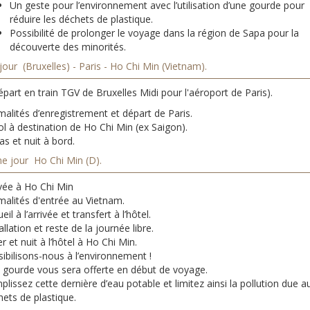
Un geste pour l’environnement avec l’utilisation d’une gourde pour
réduire les déchets de plastique.
Possibilité de prolonger le voyage dans la région de Sapa pour la
découverte des minorités.
jour (Bruxelles) - Paris - Ho Chi Min (Vietnam).
part en train TGV de Bruxelles Midi pour l'aéroport de Paris).
alités d’enregistrement et départ de Paris.
l à destination de Ho Chi Min (ex Saigon).
s et nuit à bord.
e jour Ho Chi Min (D).
ivée à Ho Chi Min
malités d'entrée au Vietnam.
eil à l’arrivée et transfert à l’hôtel.
allation et reste de la journée libre.
r et nuit à l’hôtel à Ho Chi Min.
ibilisons-nous à l’environnement !
 gourde vous sera offerte en début de voyage.
lissez cette dernière d’eau potable et limitez ainsi la pollution due a
ets de plastique.