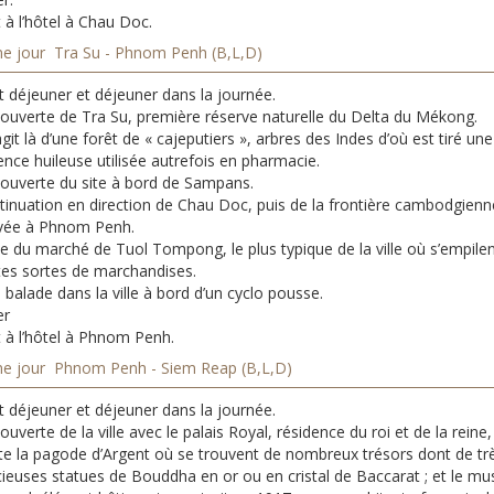
 à l’hôtel à Chau Doc.
e jour Tra Su - Phnom Penh (B,L,D)
t déjeuner et déjeuner dans la journée.
ouverte de Tra Su, première réserve naturelle du Delta du Mékong.
’agit là d’une forêt de « cajeputiers », arbres des Indes d’où est tiré une
nce huileuse utilisée autrefois en pharmacie.
ouverte du site à bord de Sampans.
tinuation en direction de Chau Doc, puis de la frontière cambodgienn
ivée à Phnom Penh.
te du marché de Tuol Tompong, le plus typique de la ville où s’empile
tes sortes de marchandises.
 balade dans la ville à bord d’un cyclo pousse.
er
t à l’hôtel à Phnom Penh.
e jour Phnom Penh - Siem Reap (B,L,D)
t déjeuner et déjeuner dans la journée.
uverte de la ville avec le palais Royal, résidence du roi et de la reine,
ite la pagode d’Argent où se trouvent de nombreux trésors dont de tr
cieuses statues de Bouddha en or ou en cristal de Baccarat ; et le m