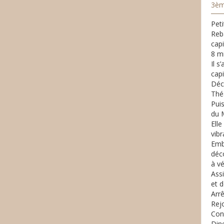
3èm
Peti
Reba
cap
8 mi
Il s
cap
Déco
Théâ
Puis
du 
Ell
vibr
Emb
déc
à vé
Assi
et d
Arrê
Rejo
Con
Dine