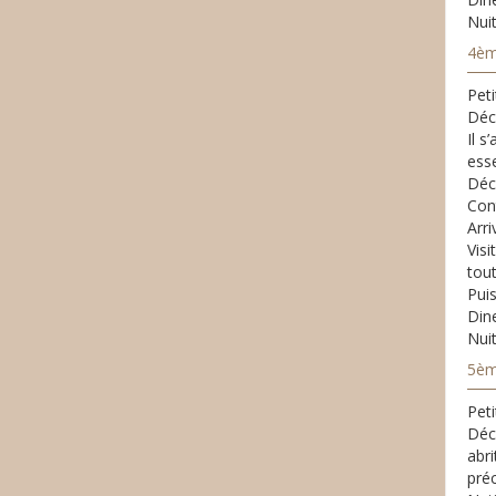
Nuit
4èm
Peti
Déc
Il s
esse
Déc
Con
Arr
Visi
tou
Puis
Din
Nui
5èm
Peti
Déco
abr
pré