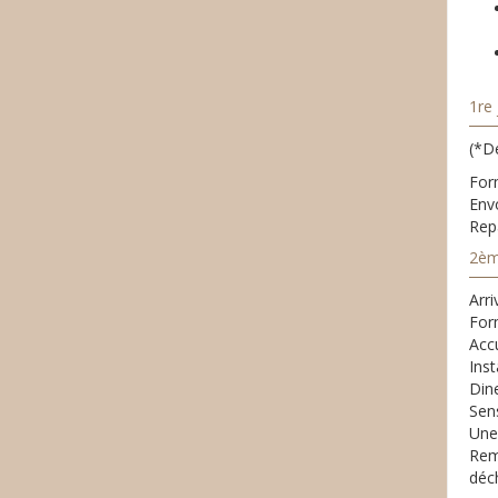
1re 
(*Dé
Form
Envo
Repa
2èm
Arr
For
Accu
Inst
Dine
Sens
Une
Remp
déch