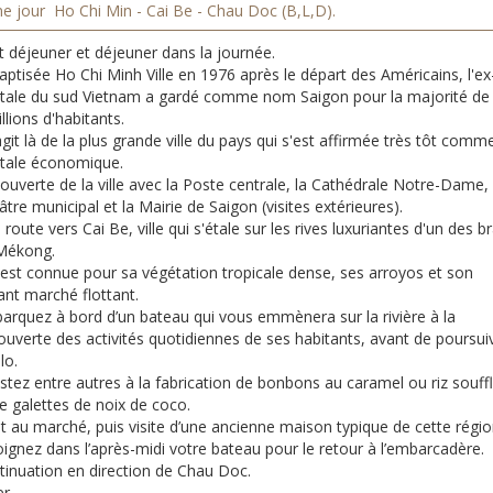
e jour Ho Chi Min - Cai Be - Chau Doc (B,L,D).
t déjeuner et déjeuner dans la journée.
ptisée Ho Chi Minh Ville en 1976 après le départ des Américains, l'ex
itale du sud Vietnam a gardé comme nom Saigon pour la majorité de
llions d'habitants.
’agit là de la plus grande ville du pays qui s'est affirmée très tôt comme
itale économique.
uverte de la ville avec la Poste centrale, la Cathédrale Notre-Dame, 
tre municipal et la Mairie de Saigon (visites extérieures).
 route vers Cai Be, ville qui s'étale sur les rives luxuriantes d'un des b
Mékong.
e est connue pour sa végétation tropicale dense, ses arroyos et son
ant marché flottant.
arquez à bord d’un bateau qui vous emmènera sur la rivière à la
ouverte des activités quotidiennes de ses habitants, avant de poursui
lo.
stez entre autres à la fabrication de bonbons au caramel ou riz souffl
e galettes de noix de coco.
t au marché, puis visite d’une ancienne maison typique de cette régio
ignez dans l’après-midi votre bateau pour le retour à l’embarcadère.
tinuation en direction de Chau Doc.
r.