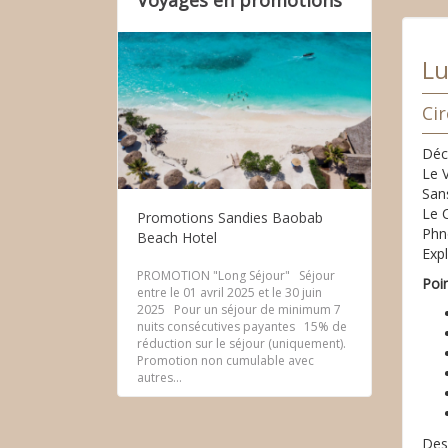
Voyages en promotions
Lu
Ci
Déco
Le V
Sans
Le 
Promotions Sandies Baobab
Phn
Beach Hotel
Expl
PROMOTION "Long Séjour" Séjour
Poi
entre le 01 avril 2025 et le 30 juin
2025 Pour un séjour de minimum 7
nuits consécutives payantes 15% de
réduction sur le séjour (uniquement).
Promotion non cumulable avec
autres...
Des 