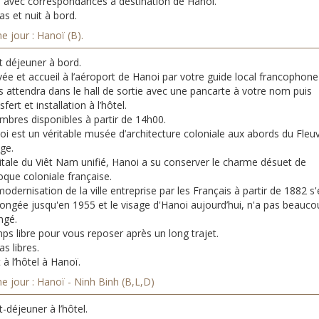
s avec correspondances à destination de Hanoi.
s et nuit à bord.
 jour : Hanoï (B).
t déjeuner à bord.
vée et accueil à l’aéroport de Hanoi par votre guide local francophone
s attendra dans le hall de sortie avec une pancarte à votre nom puis
sfert et installation à l’hôtel.
mbres disponibles à partir de 14h00.
oi est un véritable musée d’architecture coloniale aux abords du Fleu
ge.
itale du Viêt Nam unifié, Hanoi a su conserver le charme désuet de
oque coloniale française.
odernisation de la ville entreprise par les Français à partir de 1882 s'
longée jusqu'en 1955 et le visage d'Hanoi aujourd’hui, n'a pas beauco
ngé.
ps libre pour vous reposer après un long trajet.
s libres.
 à l’hôtel à Hanoï.
e jour : Hanoï - Ninh Binh (B,L,D)
t-déjeuner à l’hôtel.