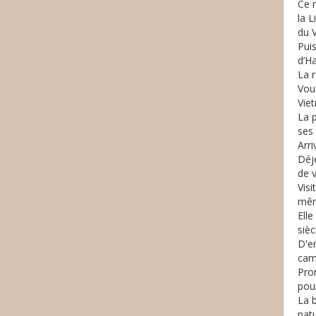
Ce m
la L
du 
Pui
d’Ha
La 
Vou
Vie
La p
ses 
Arri
Déj
de v
Vis
mêm
Ell
sièc
D'en
cam
Prom
pou
La 
natu