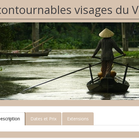
contournables visages du 
escription
Dates et Prix
Extensions