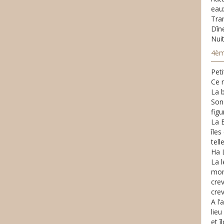
eaux
Tran
Dîne
Nuit
4èm
Peti
Ce m
La b
Son 
figu
La 
îles
tell
Ha 
La l
mon
crev
crev
A l
lieu
et 