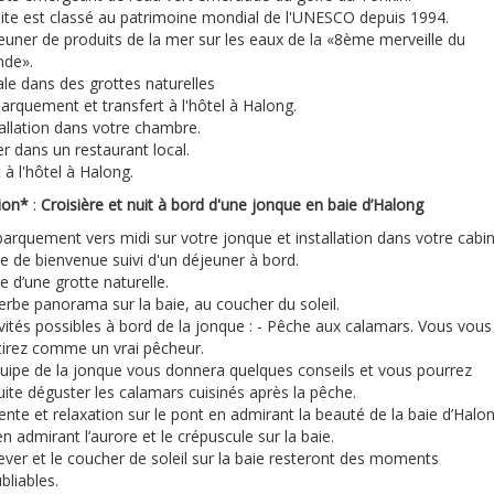
site est classé au patrimoine mondial de l'UNESCO depuis 1994.
euner de produits de la mer sur les eaux de la «8ème merveille du
de».
le dans des grottes naturelles
arquement et transfert à l'hôtel à Halong.
allation dans votre chambre.
r dans un restaurant local.
 à l'hôtel à Halong.
ion*
:
Croisière et nuit à bord d'une jonque en baie d’Halong
arquement vers midi sur votre jonque et installation dans votre cabi
re de bienvenue suivi d'un déjeuner à bord.
te d’une grotte naturelle.
erbe panorama sur la baie, au coucher du soleil.
vités possibles à bord de la jonque : - Pêche aux calamars. Vous vous
tirez comme un vrai pêcheur.
quipe de la jonque vous donnera quelques conseils et vous pourrez
ite déguster les calamars cuisinés après la pêche.
nte et relaxation sur le pont en admirant la beauté de la baie d’Halo
n admirant l’aurore et le crépuscule sur la baie.
ever et le coucher de soleil sur la baie resteront des moments
bliables.