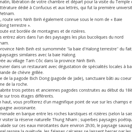
atin, libération de votre chambre et départ pour la visite du Temple
ittérature dédié à Confucius et aux lettrés, qui fut la première universi
Vietnam.
s, route vers Ninh Binh également connue sous le nom de « Baie
long terrestre ».
route est bordée de montagnes et de rizières.
s entrez alors dans l'un des paysages les plus bucoliques du nord
tnam.
rovince Ninh Binh est surnommée ''la baie d'Halong terrestre'' du fait
paysages similaires avec la baie Halong.
vée au village Tam Côc dans la province Ninh Binh.
euner dans un restaurant avec dégustation de spécialités locales à b
iande de chèvre grillée.
ite de la pagode Bich Dong (pagode de Jade), sanctuaire bâti au coeur
e de la roche.
e abrite trois petites et anciennes pagodes construites au début du 1
le sur trois étages différents.
 haut, vous profiterez d'un magnifique point de vue sur les champs et
pagne avoisinante.
enade en barque entre les roches karstiques et rizières (selon la sai
r visiter la réserve naturelle Thung Nham ; superbes paysages poétiq
balade sur ces eaux miroitantes dure environ 2h30, le paysage sauva
rel respire la quiétude, les falaises calcaires se laissent bercer par les