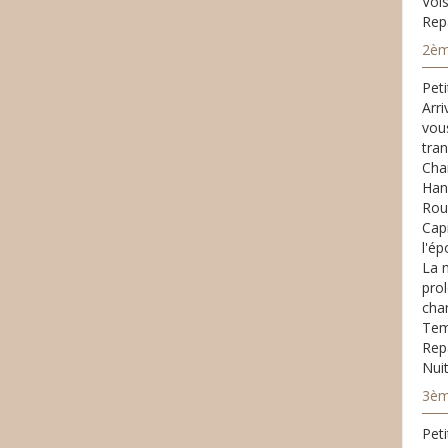
Vol
Repa
2ème
Peti
Arri
vou
tran
Cha
Han
Rou
Cap
l'ép
La m
pro
cha
Tem
Repa
Nuit
3èm
Peti