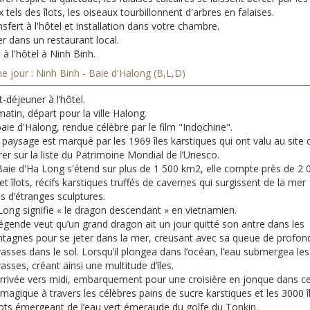
 tels des îlots, les oiseaux tourbillonnent d'arbres en falaises.
sfert à l'hôtel et installation dans votre chambre.
r dans un restaurant local.
 à l'hôtel à Ninh Binh.
e jour : Ninh Binh - Baie d'Halong (B,L,D)
t-déjeuner à l’hôtel.
atin, départ pour la ville Halong.
aie d'Halong, rendue célèbre par le film "Indochine".
paysage est marqué par les 1969 îles karstiques qui ont valu au site 
rer sur la liste du Patrimoine Mondial de l’Unesco.
Baie d'Ha Long s'étend sur plus de 1 500 km2, elle compte près de 2 
 et îlots, récifs karstiques truffés de cavernes qui surgissent de la mer
es d’étranges sculptures.
Long signifie « le dragon descendant » en vietnamien.
égende veut qu’un grand dragon ait un jour quitté son antre dans les
tagnes pour se jeter dans la mer, creusant avec sa queue de profon
asses dans le sol. Lorsqu’il plongea dans l’océan, l’eau submergea les
asses, créant ainsi une multitude d’îles.
’arrivée vers midi, embarquement pour une croisière en jonque dans c
 magique à travers les célèbres pains de sucre karstiques et les 3000 î
îlots émergeant de l’eau vert émeraude du golfe du Tonkin.