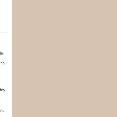
de
000
des
e
les