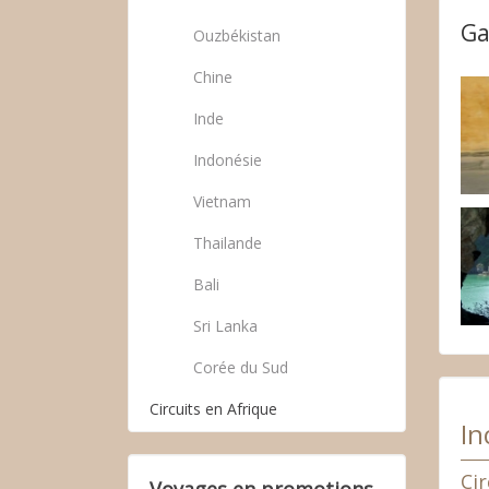
Ga
Ouzbékistan
Chine
Inde
Indonésie
Vietnam
Thailande
Bali
Sri Lanka
Corée du Sud
Circuits en Afrique
In
Ci