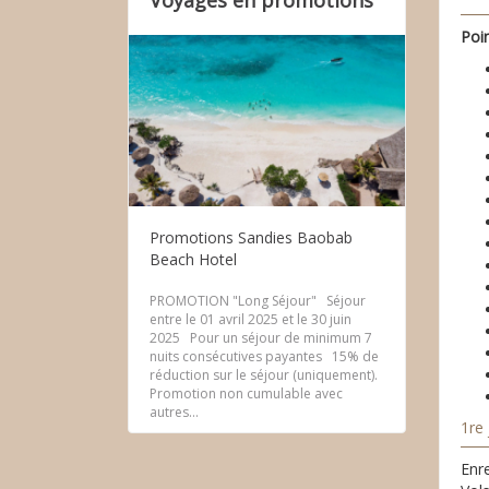
Voyages en promotions
Poi
Promotions Sandies Baobab
Beach Hotel
PROMOTION "Long Séjour" Séjour
entre le 01 avril 2025 et le 30 juin
2025 Pour un séjour de minimum 7
nuits consécutives payantes 15% de
réduction sur le séjour (uniquement).
Promotion non cumulable avec
autres...
1re 
Enr