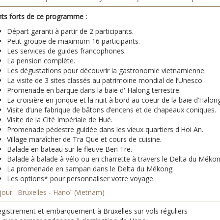
nts forts de ce programme :
Départ garanti à partir de 2 participants.
Petit groupe de maximum 16 participants.
Les services de guides francophones.
La pension complète.
Les dégustations pour découvrir la gastronomie vietnamienne.
La visite de 3 sites classés au patrimoine mondial de l’Unesco.
Promenade en barque dans la baie d' Halong terrestre.
La croisière en jonque et la nuit à bord au coeur de la baie d’Halon
Visite d’une fabrique de bâtons d’encens et de chapeaux coniques.
Visite de la Cité Impériale de Hué.
Promenade pédestre guidée dans les vieux quartiers d'Hoi An.
Village maraîcher de Tra Que et cours de cuisine.
Balade en bateau sur le fleuve Ben Tre.
Balade à balade à vélo ou en charrette à travers le Delta du Mékon
La promenade en sampan dans le Delta du Mékong.
Les options* pour personnaliser votre voyage.
jour : Bruxelles - Hanoï (Vietnam)
egistrement et embarquement à Bruxelles sur vols réguliers