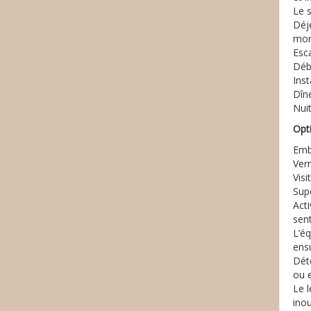
Le 
Déj
mon
Esca
Déb
Inst
Dîne
Nuit
Opt
Emb
Ver
Visi
Sup
Acti
sen
L’é
ensu
Déte
ou e
Le l
inou