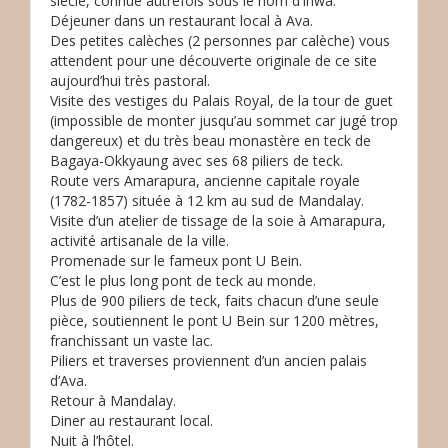
siècle, connue autrefois sous le nom d’Inwa.
Déjeuner dans un restaurant local à Ava.
Des petites calèches (2 personnes par calèche) vous
attendent pour une découverte originale de ce site
aujourd’hui très pastoral.
Visite des vestiges du Palais Royal, de la tour de guet
(impossible de monter jusqu’au sommet car jugé trop
dangereux) et du très beau monastère en teck de
Bagaya-Okkyaung avec ses 68 piliers de teck.
Route vers Amarapura, ancienne capitale royale
(1782-1857) située à 12 km au sud de Mandalay.
Visite d’un atelier de tissage de la soie à Amarapura,
activité artisanale de la ville.
Promenade sur le fameux pont U Bein.
C’est le plus long pont de teck au monde.
Plus de 900 piliers de teck, faits chacun d’une seule
pièce, soutiennent le pont U Bein sur 1200 mètres,
franchissant un vaste lac.
Piliers et traverses proviennent d’un ancien palais
d’Ava.
Retour à Mandalay.
Diner au restaurant local.
Nuit à l’hôtel.