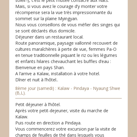
soleil !), c’est le petit musée consacré aux Nats.
Mais, si vous avez le courage d’y monter votre
récompense sera la vue très impressionnante du
sommet sur la plaine Myingyan.
Nous vous conseillons de vous méfier des singes qui
se sont déclarés élus domicile.
Déjeuner dans un restaurant local.
Route panoramique, paysage vallonné recouvert de
cultures maraîchères à perte de vue, femmes Pa-O
en tenue traditionnelle piquant le riz ou les légumes
et enfants hilares chevauchant les buffles d’eau :
Bienvenue en pays Shan.
A l’arrive a Kalaw, installation à votre hotel.
Dîner et nuit à l’hôtel..
8ème jour (samedi) : Kalaw - Pindaya - Nyaung Shwe
(B,L).
Petit déjeuner à l’hôtel.
Après votre petit-dejeuner, visite du marche de
Kalaw.
Puis route en direction a Pindaya.
Vous commencerez votre excursion par la visite de
champs de feuilles de thé dans lesquels vous