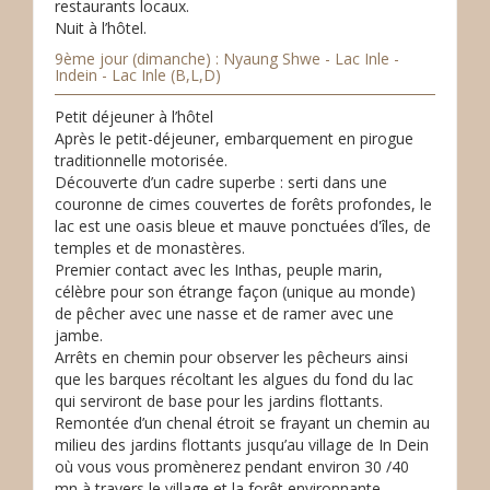
restaurants locaux.
Nuit à l’hôtel.
9ème jour (dimanche) : Nyaung Shwe - Lac Inle -
Indein - Lac Inle (B,L,D)
Petit déjeuner à l’hôtel
Après le petit-déjeuner, embarquement en pirogue
traditionnelle motorisée.
Découverte d’un cadre superbe : serti dans une
couronne de cimes couvertes de forêts profondes, le
lac est une oasis bleue et mauve ponctuées d'îles, de
temples et de monastères.
Premier contact avec les Inthas, peuple marin,
célèbre pour son étrange façon (unique au monde)
de pêcher avec une nasse et de ramer avec une
jambe.
Arrêts en chemin pour observer les pêcheurs ainsi
que les barques récoltant les algues du fond du lac
qui serviront de base pour les jardins flottants.
Remontée d’un chenal étroit se frayant un chemin au
milieu des jardins flottants jusqu’au village de In Dein
où vous vous promènerez pendant environ 30 /40
mn à travers le village et la forêt environnante