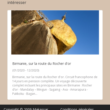
intéresser
Birmanie, sur la route du Rocher d'or
(01/2020 - 12/2020)
Birmanie, sur la route du Rocher d'or. Circuit francophone de
14 jours en pension complète. Un voyage découverte
complet incluant les principaux sites en Birmanie : Rocher
d’or - Mandalay – Mingun - Sagaing - Ava - Amarapura -
Pakkoku - Bagan...
Copyright © 2009 Makassar
Conditions générales