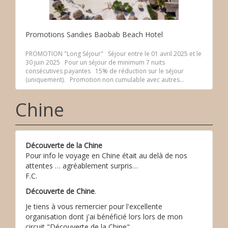
Promotions Sandies Baobab Beach Hotel
PROMOTION "Long Séjour" Séjour entre le 01 avril 2025 et le
30 juin 2025 Pour un séjour de minimum 7 nuits
consécutives payantes 15% de réduction sur le séjour
(uniquement). Promotion non cumulable avec autres...
Chine
Découverte de la Chine
Pour info le voyage en Chine était au delà de nos
attentes … agréablement surpris…
F.C.
Découverte de Chine
.
Je tiens à vous remercier pour l'excellente
organisation dont j'ai bénéficié lors lors de mon
circuit "Découverte de la Chine".