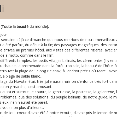
li
i (Toute la beauté du monde).
jour
 semaine déjà ce dimanche que nous rentrions de notre merveilleux vo
 a été parfait, du début à la fin; des paysages magnifiques, des instan
e arrivée au premier hôtel, aux visites des différentes rizières, avec
ade à moto, comme dans le film.
différents temples, les petits villages balinais, les cérémonies (il y en
au chaude, la promenade dans la forêt tropicale, la beauté de l'hôte
etrouver la plage de Selong Belanak, à l'endroit précis où Marc Lavoine
ue plage de sable blanc...
lage du Novotel était très jolie aussi mais on s'enfonce très fort dan
squ'on y marche, c'est amusant.
 aussi et surtout, le sourire, la gentillesse, la politesse, la galanterie
roblèmes, que des solutions) du peuple balinais, de notre guide, le me
 eux, rien n'aurait été pareil.
 vous non plus d'ailleurs...
i de tout coeur d'avoir été à notre écoute, d'avoir pris le temps de no