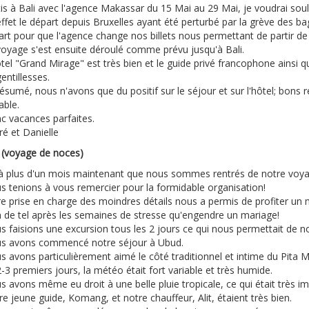
is à Bali avec l'agence Makassar du 15 Mai au 29 Mai, je voudrai souli
ffet le départ depuis Bruxelles ayant été perturbé par la grève des baga
art pour que l'agence change nos billets nous permettant de partir 
voyage s'est ensuite déroulé comme prévu jusqu'à Bali.
tel "Grand Mirage" est très bien et le guide privé francophone ainsi 
entillesses.
ésumé, nous n'avons que du positif sur le séjour et sur l'hôtel; bons 
able.
c vacances parfaites.
ré et Danielle
i (voyage de noces)
là plus d'un mois maintenant que nous sommes rentrés de notre voya
s tenions à vous remercier pour la formidable organisation!
re prise en charge des moindres détails nous a permis de profiter u
n de tel après les semaines de stresse qu'engendre un mariage!
s faisions une excursion tous les 2 jours ce qui nous permettait de 
s avons commencé notre séjour à Ubud.
s avons particulièrement aimé le côté traditionnel et intime du Pita 
-3 premiers jours, la météo était fort variable et très humide.
 avons même eu droit à une belle pluie tropicale, ce qui était très i
e jeune guide, Komang, et notre chauffeur, Alit, étaient très bien.