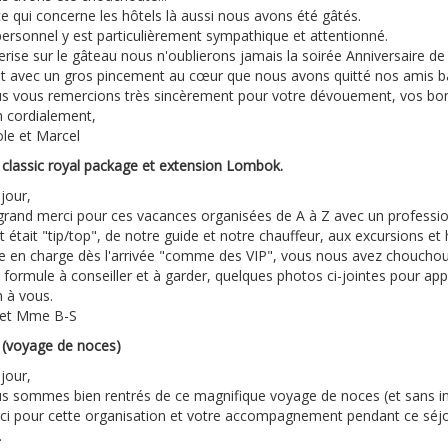
e qui concerne les hôtels là aussi nous avons été gâtés.
personnel y est particulièrement sympathique et attentionné.
erise sur le gâteau nous n'oublierons jamais la soirée Anniversaire de
st avec un gros pincement au cœur que nous avons quitté nos amis ba
s vous remercions très sincèrement pour votre dévouement, vos bons 
n cordialement,
ole et Marcel
i classic royal package et extension Lombok.
jour,
grand merci pour ces vacances organisées de A à Z avec un professio
 était "tip/top", de notre guide et notre chauffeur, aux excursions et 
se en charge dès l'arrivée "comme des VIP", vous nous avez chouchou
 formule à conseiller et à garder, quelques photos ci-jointes pour ap
n à vous.
 et Mme B-S
i (voyage de noces)
jour,
s sommes bien rentrés de ce magnifique voyage de noces (et sans inc
ci pour cette organisation et votre accompagnement pendant ce séjo
.