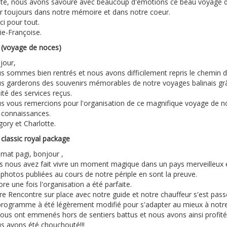
lité, nous avons savouré avec beaucoup d'émotions ce beau voyage d
r toujours dans notre mémoire et dans notre coeur.
i pour tout.
ie-Françoise.
i (voyage de noces)
jour,
s sommes bien rentrés et nous avons difficilement repris le chemin du
s garderons des souvenirs mémorables de notre voyages balinais grâce
ité des services reçus.
s vous remercions pour l'organisation de ce magnifique voyage de no
 connaissances.
ory et Charlotte.
 classic royal package
amat pagi, bonjour ,
s nous avez fait vivre un moment magique dans un pays merveilleux e
photos publiées au cours de notre périple en sont la preuve.
re une fois l'organisation a été parfaite.
e Rencontre sur place avec notre guide et notre chauffeur s'est passé
programme à été légèrement modifié pour s'adapter au mieux à notre
 nous ont emmenés hors de sentiers battus et nous avons ainsi profit
s avons été chouchouté!!!