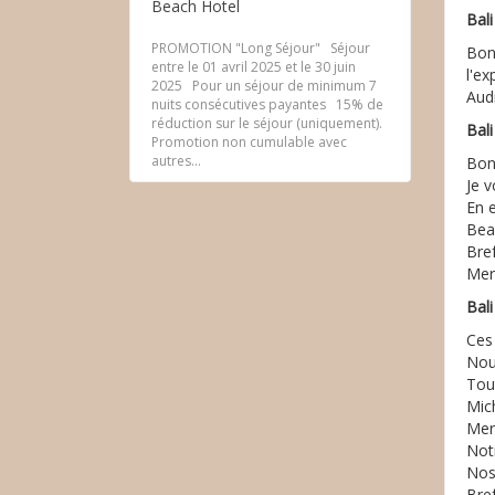
Beach Hotel
Bal
PROMOTION "Long Séjour" Séjour
Bon
entre le 01 avril 2025 et le 30 juin
l'e
2025 Pour un séjour de minimum 7
Aud
nuits consécutives payantes 15% de
réduction sur le séjour (uniquement).
Bal
Promotion non cumulable avec
autres...
Bon
Je 
En 
Beau
Bre
Mer
Bali
Ces
Nou
Tout
Mic
Mer
Not
Nos
Bref