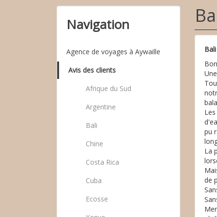
Ba
Navigation
Bal
Agence de voyages à Aywaille
Bon
Avis des clients
Une
Tout
Afrique du Sud
notr
bal
Argentine
Les 
d'e
Bali
pu r
long
Chine
La p
lor
Costa Rica
Mais
de p
Cuba
Sans
Ecosse
Sans
Merc