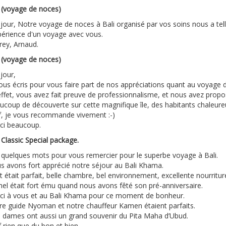
i (voyage de noces)
jour, Notre voyage de noces à Bali organisé par vos soins nous a tel
xpérience d'un voyage avec vous.
rey, Arnaud.
i (voyage de noces)
jour,
vous écris pour vous faire part de nos appréciations quant au voyage 
effet, vous avez fait preuve de professionnalisme, et nous avez propo
coup de découverte sur cette magnifique île, des habitants chaleureux,
f, je vous recommande vivement :-)
ci beaucoup.
 Classic Special package.
 quelques mots pour vous remercier pour le superbe voyage à Bali.
s avons fort apprécié notre séjour au Bali Khama.
 était parfait, belle chambre, bel environnement, excellente nourritur
hel était fort ému quand nous avons fêté son pré-anniversaire.
ci à vous et au Bali Khama pour ce moment de bonheur.
re guide Nyoman et notre chauffeur Kamen étaient parfaits.
 dames ont aussi un grand souvenir du Pita Maha d’Ubud.
 rien que du bon et bien.