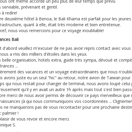
 nous ont même accordé un peu plus de leur temps que prévu.
 serviable, prévenant et gentil.
 à redire!
re deuxième hôtel à Benoa, le Bali Khama est parfait pour les jeunes 
frastructure, quant à elle, était très moderne et bien entretenue.
bref, nous vous remercions pour ce voyage inoubliable!
ances Bali
t d'abord veuillez m'excuser de ne pas avoir repris contact avec vou
nous a mis des milliers d'étoiles dans les yeux.
s belle organisation, hotels extra, guide très sympa, dévoué et compé
rances ...
cèrement des vacances et un voyage extraordinaires que nous n'oubli
 avons juste eu un seul "hic" au retour, notre avion de Taiwan pour F
s qui nous restait pour changer de terminal, nous avons loupé celui p
eusement qu'il y en avait un autre 1h après mais tout s'est bien passé
ore merci de nous avoir permis de découvrir ce pays merveilleux que
naissances (à qui nous communiquons vos coordonnées ... Clignement 
s ne manquerons pas de vous recontacter pour une prochaine destinati
 palmier !
laisir de vous revoir et encore merci.
onique S.