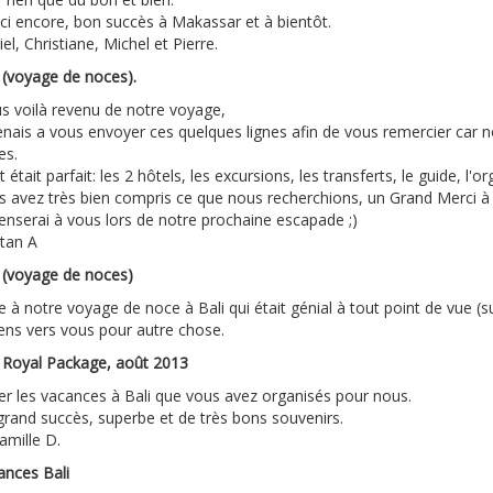
ci encore, bon succès à Makassar et à bientôt.
el, Christiane, Michel et Pierre.
i (voyage de noces).
s voilà revenu de notre voyage,
tenais a vous envoyer ces quelques lignes afin de vous remercier car
es.
 était parfait: les 2 hôtels, les excursions, les transferts, le guide, l'org
s avez très bien compris ce que nous recherchions, un Grand Merci à
enserai à vous lors de notre prochaine escapade ;)
tan A
i (voyage de noces)
e à notre voyage de noce à Bali qui était génial à tout point de vue (s
iens vers vous pour autre chose.
i Royal Package, août 2013
er les vacances à Bali que vous avez organisés pour nous.
grand succès, superbe et de très bons souvenirs.
amille D.
ances Bali