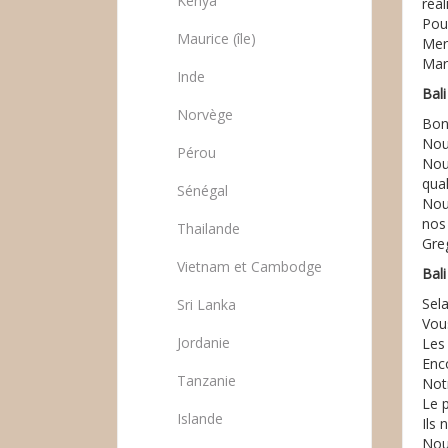
Kenya
réa
Pou
Maurice (île)
Merc
Mar
Inde
Bal
Norvège
Bon
Nou
Pérou
Nou
qual
Sénégal
Nou
nos
Thailande
Greg
Vietnam et Cambodge
Bali
Sel
Sri Lanka
Vou
Jordanie
Les 
Enco
Tanzanie
Notr
Le 
Islande
Ils
Nou