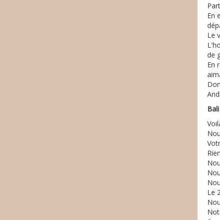
Part
En e
dép
Le 
L'ho
de g
En r
aim
Don
And
Bal
Voi
Nou
Vot
Rie
Nou
Nou
Nou
Le 2
Nous
Notr