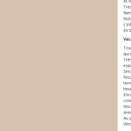
Ils
Très
Rien
Not
L'in
En 
Vac
Tou
qui 
Trè
espé
Sin
Nous
temp
heur
Enc
con
Nou
avec
Au p
Vér