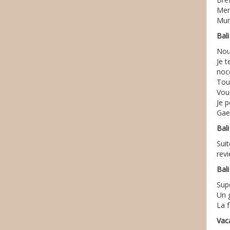
Mer
Muri
Bal
Nou
Je 
noc
Tout
Vou
Je p
Gae
Bal
Suit
rev
Bal
Sup
Un 
La f
Vac