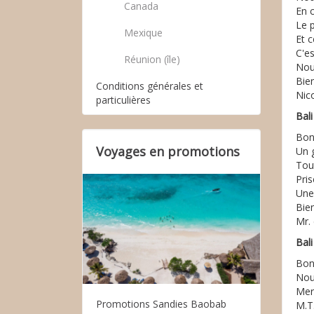
Canada
En c
Le 
Mexique
Et c
C'e
Réunion (île)
Nou
Bie
Conditions générales et
Nic
particulières
Bal
Bon
Voyages en promotions
Un 
Tout
Pri
Une
Bie
Mr.
Bal
Bon
Nou
Mer
Promotions Sandies Baobab
M.T