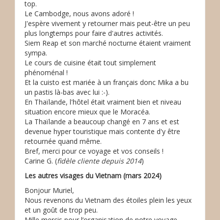
top.
Le Cambodge, nous avons adoré !
J'espère vivement y retourner mais peut-être un peu
plus longtemps pour faire d'autres activités.
Siem Reap et son marché nocturne étaient vraiment
sympa.
Le cours de cuisine était tout simplement
phénoménal !
Et la cuisto est mariée à un français donc Mika a bu
un pastis là-bas avec lui :-).
En Thaïlande, l'hôtel était vraiment bien et niveau
situation encore mieux que le Moracéa.
La Thaïlande a beaucoup changé en 7 ans et est
devenue hyper touristique mais contente d'y être
retournée quand même.
Bref, merci pour ce voyage et vos conseils !
Carine G. (
fidèle cliente depuis 2014
)
Les autres visages du Vietnam (mars 2024)
Bonjour Muriel,
Nous revenons du Vietnam des étoiles plein les yeux
et un goût de trop peu.
Mille mercis pour l’organisation de notre voyage.