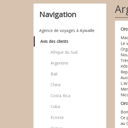
Ar
Navigation
Circ
Agence de voyages à Aywaille
Ma
Avis des clients
Le v
Orga
Afrique du Sud
Nou
Trè
Argentine
Hôt
Repa
Bali
Aucu
L'A
Chine
Merc
Nico
Costa Rica
Circ
Cuba
Bon
Ecosse
Ce p
au 