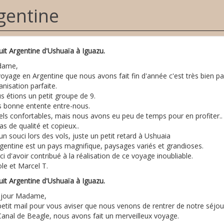
gentine
uit Argentine d'Ushuaïa à Iguazu.
dame,
oyage en Argentine que nous avons fait fin d'année c'est très bien pa
nisation parfaite.
s étions un petit groupe de 9.
s bonne entente entre-nous.
els confortables, mais nous avons eu peu de temps pour en profiter..
s de qualité et copieux..
n souci lors des vols, juste un petit retard à Ushuaia
rgentine est un pays magnifique, paysages variés et grandioses.
i d'avoir contribué à la réalisation de ce voyage inoubliable.
le et Marcel T.
uit Argentine d'Ushuaïa à Iguazu.
jour Madame,
etit mail pour vous aviser que nous venons de rentrer de notre séjour
Canal de Beagle, nous avons fait un merveilleux voyage.