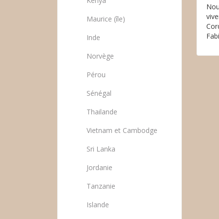
Kenya
Nou
viv
Maurice (île)
Cor
Fab
Inde
Norvège
Pérou
Sénégal
Thailande
Vietnam et Cambodge
Sri Lanka
Jordanie
Tanzanie
Islande