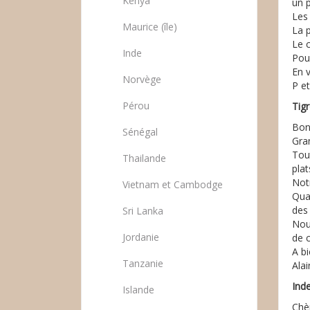
Kenya
un p
Les
Maurice (île)
La p
Le c
Inde
Pour
En 
Norvège
P e
Pérou
Tig
Bon
Sénégal
Gra
Tou
Thailande
plat
Not
Vietnam et Cambodge
Quan
des 
Sri Lanka
Nous
Jordanie
de c
A b
Tanzanie
Alai
Ind
Islande
Chè