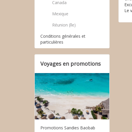
Canada
Exc
Le v
Mexique
Réunion (île)
Conditions générales et
particulières
Voyages en promotions
Promotions Sandies Baobab