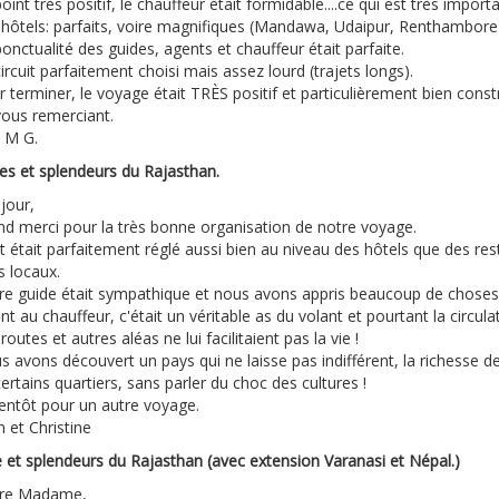
oint très positif, le chauffeur était formidable....ce qui est très impo
 hôtels: parfaits, voire magnifiques (Mandawa, Udaipur, Renthambore 
onctualité des guides, agents et chauffeur était parfaite.
ircuit parfaitement choisi mais assez lourd (trajets longs).
 terminer, le voyage était TRÈS positif et particulièrement bien constr
vous remerciant.
t M G.
res et splendeurs du Rajasthan.
jour,
nd merci pour la très bonne organisation de notre voyage.
t était parfaitement réglé aussi bien au niveau des hôtels que des re
s locaux.
re guide était sympathique et nous avons appris beaucoup de choses 
t au chauffeur, c'était un véritable as du volant et pourtant la circulat
routes et autres aléas ne lui facilitaient pas la vie !
 avons découvert un pays qui ne laisse pas indifférent, la richesse de
ertains quartiers, sans parler du choc des cultures !
ientôt pour un autre voyage.
n et Christine
e et splendeurs du Rajasthan (avec extension Varanasi et Népal.)
re Madame,