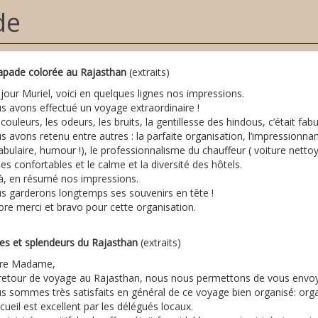
de
apade colorée au Rajasthan
(extraits)
our Muriel, voici en quelques lignes nos impressions.
s avons effectué un voyage extraordinaire !
couleurs, les odeurs, les bruits, la gentillesse des hindous, c’était fabu
 avons retenu entre autres : la parfaite organisation, l’impressionnan
bulaire, humour !), le professionnalisme du chauffeur ( voiture nettoyé
ries confortables et le calme et la diversité des hôtels.
là, en résumé nos impressions.
s garderons longtemps ses souvenirs en tête !
ore merci et bravo pour cette organisation.
res et splendeurs du Rajasthan
(extraits)
re Madame,
retour de voyage au Rajasthan, nous nous permettons de vous envoy
 sommes très satisfaits en général de ce voyage bien organisé: organis
cueil est excellent par les délégués locaux.