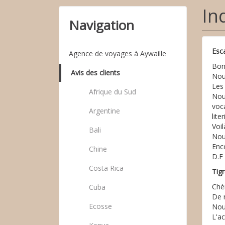
In
Navigation
Esc
Agence de voyages à Aywaille
Bonj
Avis des clients
Nou
Les 
Afrique du Sud
Nous
voca
Argentine
lite
Voi
Bali
Nou
Enc
Chine
D.F
Costa Rica
Tig
Chè
Cuba
De 
Ecosse
Nous
L'ac