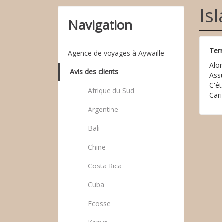
Is
Navigation
Terr
Agence de voyages à Aywaille
Alo
Avis des clients
Ass
C'ét
Afrique du Sud
Car
Argentine
Bali
Chine
Costa Rica
Cuba
Ecosse