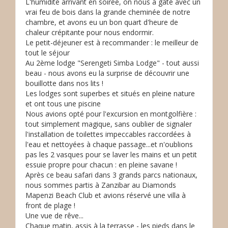
L'humidité arrivant en soirée, on nous a gâté avec un
vrai feu de bois dans la grande cheminée de notre
chambre, et avons eu un bon quart d'heure de
chaleur crépitante pour nous endormir.
Le petit-déjeuner est à recommander : le meilleur de
tout le séjour
Au 2ème lodge "Serengeti Simba Lodge" - tout aussi
beau - nous avons eu la surprise de découvrir une
bouillotte dans nos lits !
Les lodges sont superbes et situés en pleine nature
et ont tous une piscine
Nous avions opté pour l'excursion en montgolfière :
tout simplement magique, sans oublier de signaler
l'installation de toilettes impeccables raccordées à
l'eau et nettoyées à chaque passage...et n'oublions
pas les 2 vasques pour se laver les mains et un petit
essuie propre pour chacun : en pleine savane !
Après ce beau safari dans 3 grands parcs nationaux,
nous sommes partis à Zanzibar au Diamonds
Mapenzi Beach Club et avions réservé une villa à
front de plage !
Une vue de rêve...
Chaque matin, assis à la terrasse - les pieds dans le